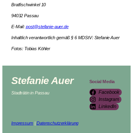
Bratfischwinkel 10
94032 Passau
E-Mail:
post@stefanie-auer.de
Inhaltlich verantwortlich gemäß § 6 MDStV: Stefanie Auer
Fotos: Tobias Köhler
Stefanie Auer
Social Media
Facebook
Stadträtin in Passau
Instagram
LinkedIn
Impressum
|
Datenschutzerklärung